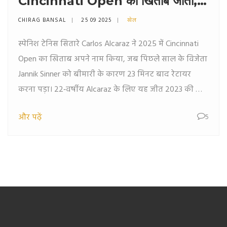
Cincinnati Open का खिताब जीता,
Sinner बीमारी से बाहर
CHIRAG BANSAL
25 09 2025
खेल
स्पेनिश टेनिस सितारे Carlos Alcaraz ने 2025 में Cincinnati
Open का खिताब अपने नाम किया, जब पिछले साल के विजेता
Jannik Sinner को बीमारी के कारण 23 मिनट बाद रेटायर
करना पड़ा। 22‑वर्षीय Alcaraz के लिए यह जीत 2023 की हार
का बड़ा प्रतिउत्तर है। मैच में सिन्नर केवल आठ पॉइंट ही बनाए
और पढ़ें
5
और तेज‑इंटेंसिटी से बाहर हो गया। इस जीत से Alcaraz का
ATP Masters 1000 ट्रॉफी कलेक्शन आठ तक पहुंच गया और
वह केवल तीसरे स्पेनिश बनेंगे जिन्होंने इस टाइटल को जीताया।