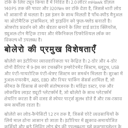
टॉर्क के लिए ट्यून किया है
में निहित है। 2.0 लीटर mHawk डीज़ल
140 PS तक की पावर और 320 Nm का टॉर्क देता है, जिससे भारी लोड
भी आसानी से चलता है। इस इंजन के साथ मिलती है पाँच‑स्पीड मैनुअल
या ऑटोमैटिक ट्रांसमिशन, जो ड्राइविंग को फुल‑फ्लेड बनाती है।
ऑफ़रोड प्रदर्शन को और बेहतर बनाने के लिए हाई ग्राउंड क्लियरेंस,
ड्युअल‑टोन मैट्रिक टायर और मेकैनिकल डिफरेंशियल लॉक का
विकल्प भी उपलब्ध है।
बोलेरो की प्रमुख विशेषताएँ
बोलेरो का इंटीरियर व्यावहारिकता पर केंद्रित है। 2‑डोर और 4‑डोर
दोनों वैरिएंट में 9‑इंच का टचस्क्रीन इन्फोटेनमेंट सिस्टम, ब्लूटूथ, USB
और एंटी‑पायरोटिक एंटी‑थेफ़्ट सिस्टम का समर्थन मिलता है। सुरक्षा में
डुअल‑एयरबैग, ABS, EBD और रियर पार्किंग सेंसर्स शामिल हैं, जो
कीमत के हिसाब से काफी संतोषजनक है।
महिंद्रा डस्टर
,
एक और
लोकप्रिय लाइट ड्यूटी प्लेटफ़ॉर्म है, जो बोलेरो के साथ प्लेटफ़ॉर्म
शेयरिंग करता है
की वजह से स्पेयर पार्ट्स सुलभ होते हैं और रख‑रखाव
कम खर्चीला रहता है।
बोलेरो का लोड‑कैपेसिटी 1.2 टन तक है, जिससे छोटे व्यवसायियों के
लिये माल ढोना आसान हो जाता है। इंटीरियर में झुकाव‑समायोजित
कुर्सियों और बड़े लिविंग लोड बेड की उपलब्धता इसे कस्टमाइज़ेशन के