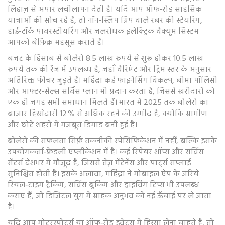
लिहाज़ से अपार लचीलापन देती है। यदि आप ऑफ‑रोड साहसिक
यात्राओं की सोच रहे हैं, तो नॉन‑स्लिप ग्रिप वाले रबर की स्टेयरिंग,
हाई‑टॉर्क पावरस्टीयरिंग और जलरोधक इलेक्ट्रिक वैक्यूम सिस्टम
आपको बेफ़िक्र महसूस कराते हैं।
बजट के हिसाब से बोलेरो 8.5 लाख रुपये से शुरू होकर 10.5 लाख
रुपये तक की रेंज में उपलब्ध है, जहाँ वैरिएंट और ट्रिम स्तर के अनुसार
अतिरिक्त फीचर जुड़ते हैं। महिंद्रा कई फाइनेंसिंग विकल्प, बीमा पॉलिसी
और आफ्टर‑सेल्स सर्विस प्लान भी प्रदान करता है, जिससे खरीदारों को
एक ही जगह सभी समाधान मिलते हैं। भारत में 2025 तक बोलेरो का
बाजार हिस्सेदारी 12 % से अधिक रहने की उम्मीद है, क्योंकि ग्रामीण
और छोटे शहरों में मजबूत डिमांड बनी हुई है।
बोलेरो की सफलता सिर्फ़ तकनीकी स्पेसिफिकेशन में नहीं, बल्कि इसके
उपयोगकर्ता‑फ्रेंडली एप्लीकेशन में है। कई रिपेयर शॉप्स और सर्विस
सेंटर्स देशभर में मौजूद हैं, जिससे तेज़ मेंटेनेंस और पार्ट्स सप्लाई
सुनिश्चित होती है। इसके अलावा, महिंद्रा ने मोबाइल ऐप के ज़रिये
रियल‑टाइम ट्रैकिंग, सर्विस बुकिंग और ड्राइविंग टिप्स भी उपलब्ध
कराए हैं, जो डिजिटल युग में ग्राहक अनुभव को नई ऊँचाई पर ले जाता
है।
यदि आप मोटरस्पोर्ट्स या ऑफ‑रोड इवेंट्स में हिस्सा लेना चाहते हैं, तो