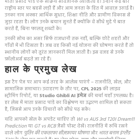
माता प्रसाद पांडे एक सक्रिय सार्वजनिक व्यक्तित्व हैं। उन्होंने कई बार
राष्ट्रीय स्तर पर बहसें लड़ी हैं और आम जनता के हित में आवाज़ उठाई है।
उनका नाम अक्सर आर्थिक सुधार, शिक्षा नीति और ग्रामीण विकास से
जुड़ा रहता है। लोग उनके बयान सुनते हैं क्योंकि वे सीधे मुद्दे पे बात
करते हैं, बिना फालतू शब्दों के।
उनकी सोच का असर सिर्फ राजधानी तक नहीं, बल्कि छोटे शहरों और
गाँवों में भी दिखता है। जब वह किसी नई योजना की घोषणा करते हैं तो
स्थानीय लोगों को तुरंत जानकारी मिल जाती है। इस वजह से उनके
फ़ॉलोअर्स बढ़ते जा रहे हैं।
हाल के प्रमुख लेख
इस टैग पेज पर आप कई तरह के आलेख पाएंगे – राजनीति, खेल, और
सामाजिक समाचार। उदाहरण के तौर पर,
CPL 2025
की लाइव
स्ट्रीमिंग रिपोर्ट, या
Studio Ghibli AI इमेज
की चर्चा यहाँ उपलब्ध है।
हर लेख में माता प्रसाद पांडे का विश्लेषण या उद्धरण शामिल हो सकता
है, जिससे आप उनके विचारों को सीधे पढ़ सकें।
यदि आपको खेल के अपडेट चाहिए तो
WI vs AUS 3rd T20I Dream11
Prediction
या
GT vs RCB
जैसी पोस्ट देखें। राजनीति में रुचि रखने
वाले लोग
पुतिन की एकतरफा सीज़फ़ायर घोषणा
और
भारत बनाम इंग्लैंड