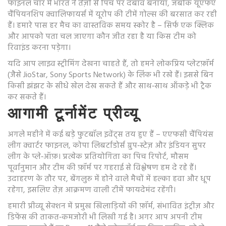
फाइनल चार में भारत ने तेज़ी से पिच पर दबाव बनाया, जबकि यूएफए
चैंपियनशिप क्वालिफायर्स में यूरोप की टीमें गोल्स की बरसात कर रही
हैं। हमारे पास हर मैच का वास्तविक समय स्कोर है – सिर्फ एक क्लिक
और आपको पता चल जाएगा कौन जीत रहा है या किस टीम को
रिवाइंड करना पड़ेगा।
यदि आप लाइव स्ट्रीमिंग देखना चाहते हैं, तो हमने लोकप्रिय प्लेटफ़ॉर्म
(जैसे JioStar, Sony Sports Network) के लिंक भी रखे हैं। इससे बिन
किसी झंझट के सीधे खेल देख सकते हैं और साथ‑साथ आँकड़े भी ट्रैक
कर सकते हैं।
आगामी टूर्नामेंट प्रीव्यू
अगले महीने में कई बड़े फुटबॉल इवेंट्स तय हुए हैं – एएफसी चैंपियंस
लीग क्वार्टर फाइनल, कोपा लिबर्टाडोर्स ग्रुप‑स्टेज़ और इंडियन सुपर
लीग के प्ले‑ऑफ़। प्रत्येक प्रतियोगिता का पिच रिपोर्ट, मौसम
पूर्वानुमान और टीम की फ़ॉर्म पर गहराई से विश्लेषण हम दे रहे हैं।
उदाहरण के तौर पर, बेंगलुरु में होने वाले मैचों में हल्का हवा और धूप
रहेगा, इसलिए तेज़ आक्रमण वाली टीमें फायदेमंद रहेंगी।
हमारी प्रीव्यू सेक्शन में प्रमुख खिलाड़ियों की फ़ॉर्म, संभावित इंट्रीज़ और
डिफेंस की ताकत‑कमजोरी भी लिखी गई है। अगर आप अपनी टीम