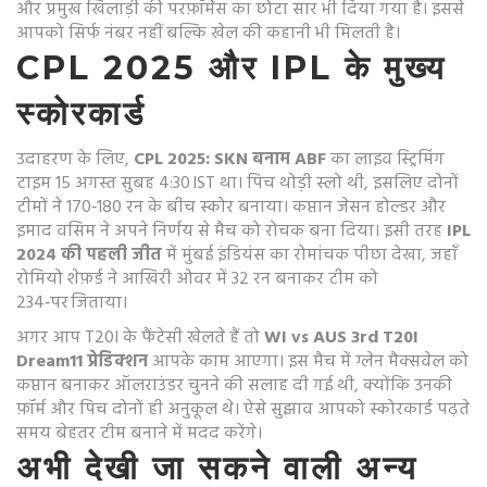
और प्रमुख खिलाड़ी की परफ़ॉर्मेंस का छोटा सार भी दिया गया है। इससे
आपको सिर्फ नंबर नहीं बल्कि खेल की कहानी भी मिलती है।
CPL 2025 और IPL के मुख्य
स्कोरकार्ड
उदाहरण के लिए,
CPL 2025: SKN बनाम ABF
का लाइव स्ट्रिमिंग
टाइम 15 अगस्त सुबह 4:30 IST था। पिच थोड़ी स्लो थी, इसलिए दोनों
टीमों ने 170‑180 रन के बीच स्कोर बनाया। कप्तान जेसन होल्डर और
इमाद वसिम ने अपने निर्णय से मैच को रोचक बना दिया। इसी तरह
IPL
2024 की पहली जीत
में मुंबई इंडियंस का रोमांचक पीछा देखा, जहाँ
रोमियो शेफ़र्ड ने आखिरी ओवर में 32 रन बनाकर टीम को
234‑पर जिताया।
अगर आप T20I के फैंटेसी खेलते हैं तो
WI vs AUS 3rd T20I
Dream11 प्रेडिक्शन
आपके काम आएगा। इस मैच में ग्लेन मैक्सवेल को
कप्तान बनाकर ऑलराउंडर चुनने की सलाह दी गई थी, क्योंकि उनकी
फ़ॉर्म और पिच दोनों ही अनुकूल थे। ऐसे सुझाव आपको स्कोरकार्ड पढ़ते
समय बेहतर टीम बनाने में मदद करेंगे।
अभी देखी जा सकने वाली अन्य