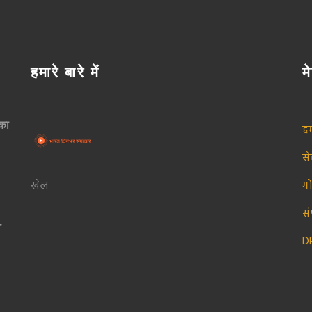
हमारे बारे में
मे
का
हम
स
खेल
ग
सं
D