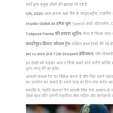
यहाँ कुछ प्रमुख लेखों की झलक दी गई है:
CPL 2025:
SKN बनाम ABF मैच के लाइव स्ट्रीम, टाइमिंग
Studio Ghibli AI इमेज धूम:
OpenAI सर्वर ओवरलोड, CE
Taapsee Pannu की घाघरा शूटिंग:
मेरठ में फिल्म ‘सां
काचीगुड़ा‑हिसार स्पेशल ट्रेन:
दक्षिण मध्य रेलवे की नई सेव
WI vs AUS 3rd T20I Dream11 प्रेडिक्शन:
ग्लेन मैक्स
इन लेखों को पढ़कर आप न सिर्फ़ ख़बरें जान पाएँगे बल्कि सम
तुरंत लागू की जा सके।
आपको केवल टैग पर क्लिक करना है और फिर अपने पसंद के 
का उपयोग कर सकते हैं। हमारे पास हर दिन नया कंटेंट 
समाप्ति में, "स्मृति मंधाना" टैग आपके लिए एक आसान‑से-पह
किस बात की? अपनी पसंदीदा लेख पढ़िए और जानकारी को