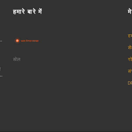
हमारे बारे में
मे
हम
स
खेल
ग
े
सं
D