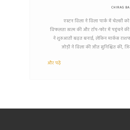
CHIRAG B
एस्टन विला ने विला पार्क में चेल्सी क
विफलता खत्म की और टॉप-फोर में पहुंचने की अप
ने शुरुआती बढ़त बनाई, लेकिन मार्कस राशफो
जोड़ी ने विला की जीत सुनिश्चित की, जि
यो
और पढ़ें