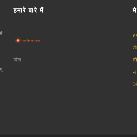
हमारे बारे में
मे
ें
हम
स
खेल
ग
ि,
सं
D