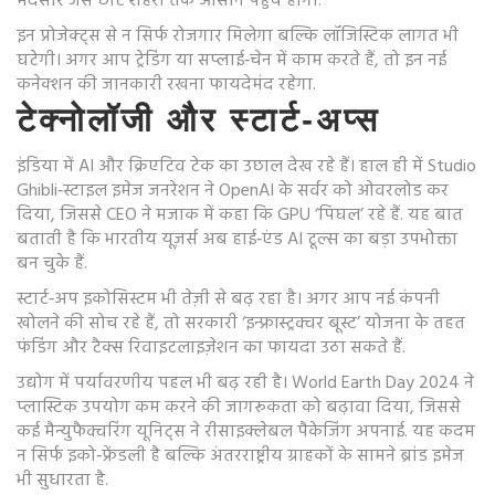
मंदसौर जैसे छोटे शहरों तक आसान पहुंच होगी.
इन प्रोजेक्ट्स से न सिर्फ रोजगार मिलेगा बल्कि लॉजिस्टिक लागत भी
घटेगी। अगर आप ट्रेडिंग या सप्लाई‑चेन में काम करते हैं, तो इन नई
कनेक्शन की जानकारी रखना फायदेमंद रहेगा.
टेक्नोलॉजी और स्टार्ट‑अप्स
इंडिया में AI और क्रिएटिव टेक का उछाल देख रहे हैं। हाल ही में Studio
Ghibli‑स्टाइल इमेज जनरेशन ने OpenAI के सर्वर को ओवरलोड कर
दिया, जिससे CEO ने मजाक में कहा कि GPU ‘पिघल’ रहे हैं. यह बात
बताती है कि भारतीय यूज़र्स अब हाई‑एंड AI टूल्स का बड़ा उपभोक्ता
बन चुके हैं.
स्टार्ट‑अप इकोसिस्टम भी तेज़ी से बढ़ रहा है। अगर आप नई कंपनी
खोलने की सोच रहे हैं, तो सरकारी ‘इन्फ्रास्ट्रक्चर बूस्ट’ योजना के तहत
फंडिंग और टैक्स रिवाइटलाइज़ेशन का फायदा उठा सकते हैं.
उद्योग में पर्यावरणीय पहल भी बढ़ रही है। World Earth Day 2024 ने
प्लास्टिक उपयोग कम करने की जागरूकता को बढ़ावा दिया, जिससे
कई मैन्युफैक्चरिंग यूनिट्स ने रीसाइक्लेबल पैकेजिंग अपनाई. यह कदम
न सिर्फ इको‑फ्रेंडली है बल्कि अंतरराष्ट्रीय ग्राहकों के सामने ब्रांड इमेज
भी सुधारता है.