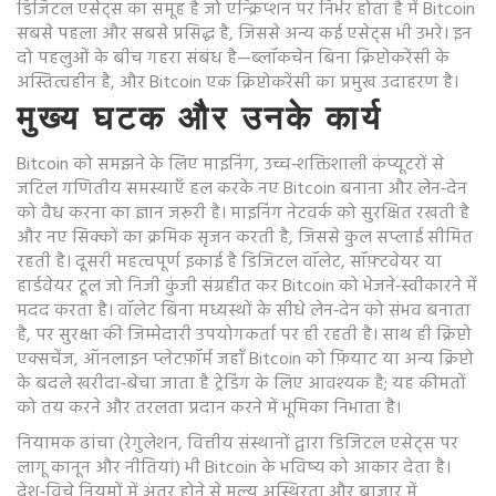
डिजिटल एसेट्स का समूह है जो एन्क्रिप्शन पर निर्भर होता है
में Bitcoin
सबसे पहला और सबसे प्रसिद्ध है, जिससे अन्य कई एसेट्स भी उभरे। इन
दो पहलुओं के बीच गहरा संबंध है—ब्लॉकचेन बिना क्रिप्टोकरेंसी के
अस्तित्वहीन है, और Bitcoin एक क्रिप्टोकरेंसी का प्रमुख उदाहरण है।
मुख्य घटक और उनके कार्य
Bitcoin को समझने के लिए
माइनिंग
,
उच्च‑शक्तिशाली कंप्यूटरों से
जटिल गणितीय समस्याएँ हल करके नए Bitcoin बनाना और लेन‑देन
को वैध करना
का ज्ञान जरूरी है। माइनिंग नेटवर्क को सुरक्षित रखती है
और नए सिक्कों का क्रमिक सृजन करती है, जिससे कुल सप्लाई सीमित
रहती है। दूसरी महत्वपूर्ण इकाई है
डिजिटल वॉलेट
,
सॉफ़्टवेयर या
हार्डवेयर टूल जो निजी कुंजी संग्रहीत कर Bitcoin को भेजने‑स्वीकारने में
मदद करता है
। वॉलेट बिना मध्यस्थों के सीधे लेन‑देन को संभव बनाता
है, पर सुरक्षा की जिम्मेदारी उपयोगकर्ता पर ही रहती है। साथ ही
क्रिप्टो
एक्सचेंज
,
ऑनलाइन प्लेटफ़ॉर्म जहाँ Bitcoin को फ़ियाट या अन्य क्रिप्टो
के बदले खरीदा‑बेचा जाता है
ट्रेडिंग के लिए आवश्यक है; यह कीमतों
को तय करने और तरलता प्रदान करने में भूमिका निभाता है।
नियामक ढांचा (
रेगुलेशन
,
वित्तीय संस्थानों द्वारा डिजिटल एसेट्स पर
लागू कानून और नीतियां
) भी Bitcoin के भविष्य को आकार देता है।
देश‑विचे नियमों में अंतर होने से मूल्य अस्थिरता और बाजार में