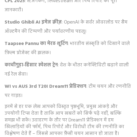
CPL 2025
: स्टेज‑किंग, लिवestream और पिच रिपोर्ट की पूरी
जानकारी।
Studio Ghibli AI इमेज क्रीज़
: OpenAI के सर्वर ओवरलोड पर सैम
ऑल्टमैन की टिप्पणी और पर्यावरणीय पहलू।
Taapsee Pannu का मेरठ शूटिंग
: भारतीय संस्कृति को दिखाने वाले
फ़िल्म प्रोजेक्ट की झलक।
काचीगुड़ा‑हिसार स्पेशल ट्रेन
: देश के भीतर कनेक्टिविटी बढ़ाने वाली
नई रेल सेवा।
WI vs AUS 3rd T20I Dream11 प्रेडिक्शन
: टीम चयन और रणनीति
पर गाइड।
इनमें से हर एक लेख आपको विस्तृत पृष्ठभूमि, प्रमुख आंकड़े और
उपयोगी टिप्स देता है ताकि आप खबरों को सिर्फ पढ़ें नहीं, बल्कि
समझ भी सकें। उदाहरण के तौर पर Dream11 प्रेडिक्शन में हम
खिलाड़ियों की फॉर्म, पिच रिपोर्ट और विरोधी टीम की रणनीति का
विश्लेषण देते हैं – जिससे आपका फ़ैंसी चयन आसान हो जाता है।