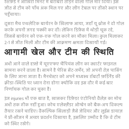
रैशफ़र्ड ने आखिरी मिनट में बराबरी तोड़ने वाला गोल मार दिया। इस
जीत से टीम को पाँच अंक मिल गए और लीग टेबल पर तीसरे स्थान पर
पहुँचाया।
दूसरा मैच एथलेटिक बायेरन के खिलाफ आया, जहाँ यू थ्रोस ने दो गोल
करके अपनी जगह पक्की कर दी। लेकिन डिफ़ेंस में थोड़ी चूक रहे,
जिससे बायेरन को एक-एक गोल करने का मौका मिला। कुल मिलाकर
2‑1 से जीत मिली और टीम की आक्रमण क्षमता दिखायी गई।
आगामी खेल और टीम की स्थिति
अभी आने वाले हफ़्ते में यूएएफए चैंपियंस लीग का क्वार्टर फाइनल
सामना करने वाला है। सामने है पेरिस सेंट‑जर्मेन, जो अपनी तेज़ पासिंग
के लिए जाना जाता है। मैनचेस्टर को अपने मध्यस्थ रॉबर्टो फ़र्डिनैंड की
क्रीडा-स्थिति पर ध्यान देना होगा क्योंकि वह इस दौर में कई बार
निर्णायक गोल कर चुका है।
इंज injuries भी एक बात है, खासकर डिफ़ेंडर एंटोनियो वैलेज़ का मोच
अभी तक ठीक नहीं हुआ। कोच एलेक्ज़ैंडर ओग्बेन को बैक‑अप विकल्प
तैयार रखने चाहिए। वैकल्पिक खिलाड़ी जैसे जेवियर और लुईस डायाज़
ने प्री‑सीजन में अच्छा प्रदर्शन दिखाया है, इसलिए उम्मीद है कि वे टीम
को स्थिर रखेंगे।