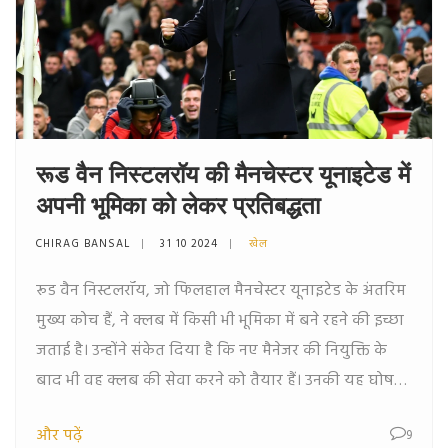
रूड वैन निस्टलरॉय की मैनचेस्टर यूनाइटेड में
अपनी भूमिका को लेकर प्रतिबद्धता
CHIRAG BANSAL
31 10 2024
खेल
रूड वैन निस्टलरॉय, जो फिलहाल मैनचेस्टर यूनाइटेड के अंतरिम
मुख्य कोच हैं, ने क्लब में किसी भी भूमिका में बने रहने की इच्छा
जताई है। उन्होंने संकेत दिया है कि नए मैनेजर की नियुक्ति के
बाद भी वह क्लब की सेवा करने को तैयार हैं। उनकी यह घोषणा
मैनचेस्टर यूनाइटेड के स्पोर्टिंग सीपी के रुबेन अमोरिम को नए
और पढ़ें
9
मैनेजर के रूप में नियुक्त करने की चर्चा के बीच आई है।