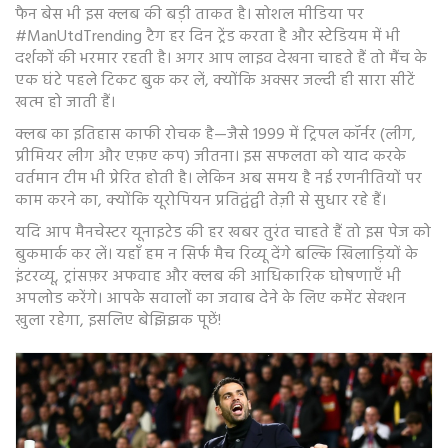
फैन बेस भी इस क्लब की बड़ी ताकत है। सोशल मीडिया पर
#ManUtdTrending टैग हर दिन ट्रेंड करता है और स्टेडियम में भी
दर्शकों की भरमार रहती है। अगर आप लाइव देखना चाहते हैं तो मैंच के
एक घंटे पहले टिकट बुक कर लें, क्योंकि अक्सर जल्दी ही सारा सीटें
खत्म हो जाती हैं।
क्लब का इतिहास काफी रोचक है—जैसे 1999 में ट्रिपल कॉर्नर (लीग,
प्रीमियर लीग और एफ़ए कप) जीतना। इस सफलता को याद करके
वर्तमान टीम भी प्रेरित होती है। लेकिन अब समय है नई रणनीतियों पर
काम करने का, क्योंकि यूरोपियन प्रतिद्वंद्वी तेज़ी से सुधार रहे हैं।
यदि आप मैनचेस्टर यूनाइटेड की हर खबर तुरंत चाहते हैं तो इस पेज को
बुकमार्क कर लें। यहाँ हम न सिर्फ मैच रिव्यू देंगे बल्कि खिलाड़ियों के
इंटरव्यू, ट्रांसफ़र अफवाह और क्लब की आधिकारिक घोषणाएँ भी
अपलोड करेंगे। आपके सवालों का जवाब देने के लिए कमेंट सेक्शन
खुला रहेगा, इसलिए बेझिझक पूछें!