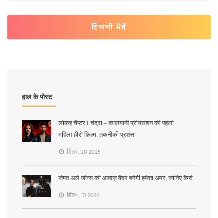
टिप्पणी भेजें
हाल के पोस्ट
लोकह चैप्टर 1: चंद्रा – कालयानी प्रीयराशन की पहली
महिला‑हीरो फ़िल्म, तकनीकी प्रशंसा
सित॰, 28 2025
जेम्स अर्ल जोन्स की आवाज़ वैदर बनेगी हमेशा अमर, जानिए कैसे
सित॰, 10 2024