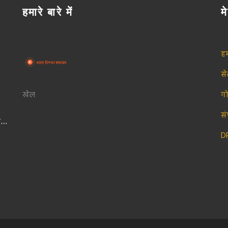
हमारे बारे में
मे
हम
स
खेल
ग
सं
िया
्स
D