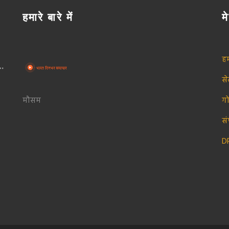
हमारे बारे में
मे
हम
स
मौसम
ग
सं
D