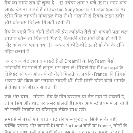
मैच का समय तय हो चुका है – 12 नवंबर शाम 7 बजे (IST)। अगर आप
लाइव देखना चाहते हैं तो JioStar, Sony Sports या Star Sports पर
स्ट्रीम मिल जाएगी। मोबाइल ऐप्स से भी आसानी से रियल‑टाइम स्कोर
और बॉलरूम डिटेल्स मिलती रहती हैं।
मैच के पहले दिन दोनों टीमों की प्रेस कॉन्फ़्रेंस देखें तो आपको पता चल
जाएगा कौन-सा खिलाड़ी फिट है, किसकी चोट अभी ठीक हो रही है
और कोच का प्लान क्या है। अक्सर ये छोटे‑छोटे इशारे ही गेम के टर्निंग
पॉइंट बनाते हैं।
अगर आप बेट लगाना चाहते हैं तो Dream11 या MyTeam जैसी
प्लेटफ़ॉर्म पर पहले से लाइन‑अप बना लें। पिछले मैच में Portugal के
डिफ़ेंडर को एक ओवर में दो येलो मिलते थे, जबकि France की विंगर्स
अक्सर फ्री किक का फायदा उठाती थीं। ऐसी छोटी‑छोटी चीज़ें आपके
प्रेडिक्शन को बेहतर बनाती हैं।
एक और बात – मौसम। मैच के दिन बरसात या तेज हवा हो सकती है,
जो पासिंग और शॉट पर असर डालती है। अगर आप स्टेडियम में जा रहे हैं
तो हल्की रेनकोट या वॉटरप्रूफ़ जैकेट साथ रखें।
समाप्ति से पहले एक बात याद रखिए – फुटबॉल सिर्फ स्कोर नहीं,
बल्कि उत्साह और कहानी है। चाहे Portugal जीतें या France, दोनों के
फैंस का जोश कभी कम नहीं होता। इस पेज पर हम हर अपडेट दे रहे हैं,