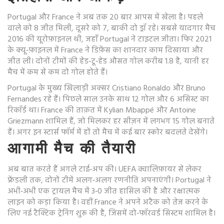
Portugal और France ने अब तक 20 बार आपस में खेला है। पहले
वाले को 8 जीत मिली, दूसरे को 7, बाकी दो ड्रॉ रहे। सबसे यादगार मैच
2016 की यूरोफ़ाइनल थी, जहाँ Portugal ने टाइटल जीता। फिर 2021
के क्यू‑फ़ाइनल में France ने डिफ़ेंस का शानदार काम दिखाया और
जीत ली। दोनों टीमों की हेड‑टू‑हेड औसत गोल करीब 1.8 है, यानी हर
मैच में कम से कम दो गोल होते हैं।
Portugal के मुख्य खिलाड़ी अक्सर Cristiano Ronaldo और Bruno
Fernandes रहे हैं। पिछले साल उनके साथ 12 गोल और 6 असिस्ट का
रिकॉर्ड था। France की ताक़त में Kylian Mbappé और Antoine
Griezmann शामिल हैं, जो मिलकर हर सीज़न में लगभग 15 गोल बनाते
हैं। अगर इन स्टार्स फॉर्म में हों तो मैच में कई बार स्कोर बदलते देखेंगे।
आगामी मैच की तैयारी
अब बात करते हैं अगले टाई‑अप की। UEFA क्वालिफ़ायर से लेकर
फ्रेंडली तक, दोनों टीमें अलग‑अलग रणनीति अपनाएंगी। Portugal ने
अभी‑अभी एक ट्रायल मैच में 3‑0 जीत हासिल की है और रक्षात्मक
लाइन को कड़ा किया है। वहीं France ने अपने अटैक को तेज करने के
लिए नई टैक्टिक ट्रेनिंग शुरू की है, जिसमें दो‑फॉरवर्ड सिस्टम शामिल है।