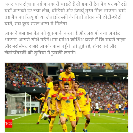
अगर आप रोज़ाना नई जानकारी चाहते हैं तो हमारी टैग पेज पर बने रहें।
यहाँ आपको हर नया लेख, वीडियो और इंटर्व्यू तुरंत मिल जाएगा। चाहे
वह मैच का रिव्यू हो या लेवांडॉवस्की के निजी जीवन की छोटी‑छोटी
बातें, सब कुछ सरल भाषा में मिलेगा।
आपको बस इस पेज को बुकमार्क करना है और जब भी नया अपडेट
आएगा, आपसे सीधे पढ़ेंगे। हम हमेशा कोशिश करते हैं कि सबसे ताज़ा
और भरोसेमंद खबरें आपके पास पहुँचें। तो जुड़े रहें, शेयर करें और
लेवांडॉवस्की की दुनिया में डुबकी लगाएँ।