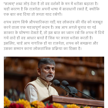
"सत्यम्" शब्द जोड़ देता है तो वह दर्शकों के मन में भरोसा बढ़ाता है।
यही कारण है कि राजनेता अपनी भाषा में सावधानी रखते हैं, क्योंकि
एक बार कह दिया तो जनता याद रखेगी।
शपथ ग्रहण सिर्फ औपचारिकता नहीं; यह लोकतंत्र की नींव को मजबूत
करने वाला एक महत्वपूर्ण कदम है। जब आप अगले चुनाव या नई
सरकार के घोषणा देखते हैं, तो इस बात का ध्यान रखें कि शपथ में दिये
गये वादे ही वह आधार बनते हैं जिस पर जनता भरोसा करती है।
इसलिए, चाहे आप नागरिक हों या राजनेता, शपथ को समझना और
उसका सम्मान करना लोकतांत्रिक प्रक्रिया का हिस्सा है।