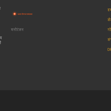
ा
हम
स
मनोरंजन
ग
कप
सं
ी
D