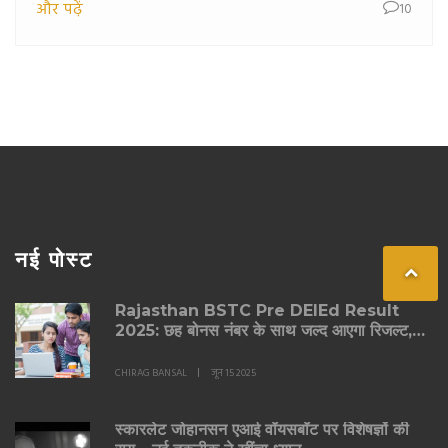
और पढ़ें
10
बदलाव किए हैं, जिससे खिलाड़ियों का प्रदर्शन देखने लायक
होगा।
नई पोस्ट
Rajasthan BSTC Pre DElEd Result
2025: छह बोनस नंबर के साथ जल्द आएगा रिजल्ट,
महिला उम्मीदवारों का दबदबा
CHIRAG BANSAL
जून 15 2025
स्कारलेट जोहानसन एआई वॉयसबॉट पर विशेषज्ञों की