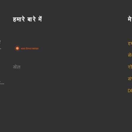
हमारे बारे में
मे
R
हम
स
खेल
ग
सं
प
D