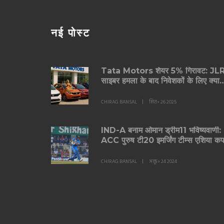
नई पोस्ट
Tata Motors शेयर 5% गिरावट: JL
साइबर हमला के बाद निवेशकों के लिए क्या
कदम?
CHIRAG BANSAL
सित॰ 26 2025
IND-A बनाम ओमान ड्रीम11 भविष्यवाणी:
ACC पुरुष टी20 इमर्जिंग टीम्स एशिया क
2024 के मैच 12 के लिए क्रिकेट फैंटेसी
टिप्स
CHIRAG BANSAL
अक्तू॰ 24 2024