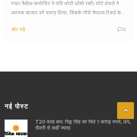
गया। नैस्डैक कंपोजिट ने गति थोड़ी धीमी रखी। छोटे शेयरों ने
व्यापक बाजार को पछाड़ दिया, जिसके पीछे फेडरल रिजर्व के
संभावित दर कटौती की उम्मीद है।
और पढ़ें
12
नई पोस्ट
T20 वर्ल्ड कप: रिंकू सिंह को मिले 1 करोड़ रुपये, IPL
सैलरी से कहीं ज्यादा