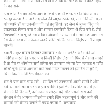
को आसान भाषा में समझाया गया है ताकि हर पाठक बिना कठिनाइयों
के पढ़ सके।
डॉव जोंस टैग का उद्देश्य आपके लिये एक ही जगह पर विविध सामग्री
इकट्ठा करना है – चाहे वह खेल की लाइव स्कोर हो, राजनीति की ताज़ा
घोषणाएँ हों या तकनीक की नई प्रवृत्तियाँ। हर लेख में मुख्य बिंदु को
हाइलाइट किया गया है और अक्सर उपयोगी टिप्स भी दिए गये हैं, जैसे
Dream11 टीम चुनते समय किन आँकड़ों पर ध्यान देना चाहिए। आप इस
टैग के माध्यम से न केवल खबरें पढ़ेंगे बल्कि उनका विश्लेषण भी समझ
पाएंगे।
हमारी साइट
भारत दिनभर समाचार
हमेशा अपडेटेड कंटेंट देने की
कोशिश करती है। अगर आप किसी विशेष लेख को फिर से देखना चाहते
हैं तो पेज के शीर्ष पर सर्च बॉक्स का उपयोग करें या टैग क्लाउड में "डॉव
जोंस" चुनें। इससे आपको वही सभी पोस्ट मिलेंगे जो इस टैग से जुड़े हैं,
बिना किसी अतिरिक्त मेहनत के।
अंत में एक बात याद रखें – हर दिन नई जानकारी आती रहती है और
हमें उसे सही समय पर पकड़ना चाहिए। इसलिए नियमित रूप से इस
पेज को विज़िट करें, नवीनतम अपडेट्स पढ़ें और अपनी राय कमेंट
सेक्शन में दें। आपका फीडबैक हमारे लिए महत्वपूर्ण है और आगे की
सामग्री को बेहतर बनाने में मदद करता है। धन्यवाद!