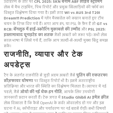
उदाहरण के तौर पर
CPL 2025: SKN बनाम ABF लाइव स्ट्रीमिंग
लेख में मैच टाइमिंग, पिच रिपोर्ट और प्रमुख खिलाड़ियों की फॉर्म का
विस्तृत विश्लेषण दिया गया है। इसी तरह
WI vs AUS 3rd T20I
Dream11 Prediction
में ग्लेन मैक्सवेल को कप्तान बनाते हुए टीम
चयन के टिप्स दिए गये हैं। अगर आप IPL या PSL के फ़ैन हैं तो
GT vs
RCB: बेंगलुरु में हाई-स्कोरिंग मुकाबले की उम्मीद
और
PSL 2025:
इस्लामाबाद यूनाइटेड का शतक
जैसी ख़बरों को जरूर पढ़ें। सभी लेख
सरल भाषा में लिखे गये हैं, ताकि आप जल्दी‑से‑जल्दी मुख्य बिंदु समझ
सकें।
राजनीति, व्यापार और टेक
अपडेट्स
टैग के अंतर्गत राजनीति से जुड़ी अहम ख़बरों जैसे
पुतिन की एकतरफा
सीज़फायर घोषणा
पर विस्तृत रिपोर्ट भी है। इसमें अंतरराष्ट्रीय
प्रतिक्रिया और भारत की स्थिति का विश्लेषण मिलता है। व्यापार में नई
पहलें, जैसे
ओयो की नई चेक‑इन नीति
, आपके लिए उपयोगी
जानकारी प्रदान करती हैं। टेक जगत में
Studio Ghibli AI इमेज क्रीज
लेख दिखाता है कि कैसे OpenAI के सर्वर ओवरलोड हो गए और इस
घटना ने AI, कॉपीराइट और पर्यावरण पर नई बहसें छेड़ीं। सभी विषयों