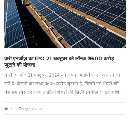
वारी एनर्जीज़ का IPO 21 अक्टूबर को लॉन्च: ₹3600 करोड़
जुटाने की योजना
वारी एनर्जीज़ 21 अक्टूबर, 2024 को अपना आईपीओ लॉन्च करने जा
रही है। कंपनी का लक्ष्य ₹3600 करोड़ जुटाना है, जिसमें नई शेयरों की
पेशकश और 48 लाख इक्विटी शेयरों की बिक्री शामिल है। इस राशि का
प्रयोग ओडिशा में सोलर मॉड्यूल निर्माण के लिए होगा। कंपनी ने पहले
17
अक्तू॰ 16 2024
सितंबर 2021 में आईपीओ के लिए सेबी में दस्तावेज दाखिल किए थे।