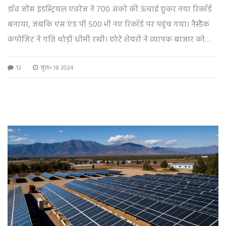
डॉव जोंस इंडस्ट्रियल एवरेज ने 700 अंकों की ऊंचाई छूकर नया रिकॉर्ड
बनाया, जबकि एस एंड पी 500 भी नए रिकॉर्ड पर पहुंच गया। नैस्डैक
कंपोजिट ने गति थोड़ी धीमी रखी। छोटे शेयरों ने व्यापक बाजार को
पछाड़ दिया, जिसके पीछे फेडरल रिजर्व के संभावित दर कटौती की
12
जुल॰ 18 2024
उम्मीद है।