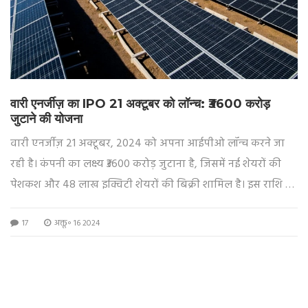
वारी एनर्जीज़ का IPO 21 अक्टूबर को लॉन्च: ₹3600 करोड़
जुटाने की योजना
वारी एनर्जीज़ 21 अक्टूबर, 2024 को अपना आईपीओ लॉन्च करने जा
रही है। कंपनी का लक्ष्य ₹3600 करोड़ जुटाना है, जिसमें नई शेयरों की
पेशकश और 48 लाख इक्विटी शेयरों की बिक्री शामिल है। इस राशि का
प्रयोग ओडिशा में सोलर मॉड्यूल निर्माण के लिए होगा। कंपनी ने पहले
17
अक्तू॰ 16 2024
सितंबर 2021 में आईपीओ के लिए सेबी में दस्तावेज दाखिल किए थे।