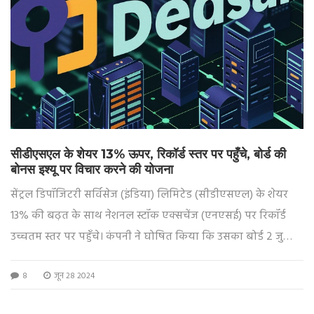
सीडीएसएल के शेयर 13% ऊपर, रिकॉर्ड स्तर पर पहुँचे, बोर्ड की
बोनस इश्यू पर विचार करने की योजना
सेंट्रल डिपॉजिटरी सर्विसेज (इंडिया) लिमिटेड (सीडीएसएल) के शेयर
13% की बढ़त के साथ नेशनल स्टॉक एक्सचेंज (एनएसई) पर रिकॉर्ड
उच्चतम स्तर पर पहुँचे। कंपनी ने घोषित किया कि उसका बोर्ड 2 जुलाई,
2024 को बोनस इश्यू पर विचार करेगा। शेयर पिछले उच्चतम स्तर को
8
जून 28 2024
पार कर गए हैं, जिसमें सीडीएसएल का व्यापार 12% बढ़कर 2,248.60
रुपये पर पहुँच गया है।