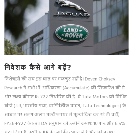
निवेशक कैसे आगे बढ़ें?
विशेषज्ञों की राय इस बात पर एकजुट नहीं है। Deven Choksey
Research ने अभी भी ‘अधिकरण’ (Accumulate) की सिफ़ारिश की है
और लक्ष्य कीमत Rs 722 निर्धारित की है। वे Tata Motors को विभिन्न
खंडों (JLR, भारतीय पव्स, वाणिज्यिक वाहन, Tata Technologies) के
आधार पर अलग‑अलग मल्टीप्लायर से मूल्यांकित कर रहे हैं। वहीं,
FY26‑FY27 के EBITDA अनुमान को उन्होंने क्रमशः 10.4% और 6.5%
घटा दिया है, क्योंकि JLR की मार्जिन दबाव में है और घरेलू तथा