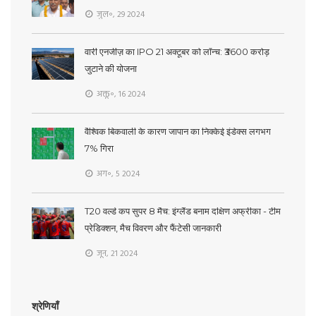
जुल॰, 29 2024
वारी एनर्जीज़ का IPO 21 अक्टूबर को लॉन्च: ₹3600 करोड़
जुटाने की योजना
अक्तू॰, 16 2024
वैश्विक बिकवाली के कारण जापान का निक्केई इंडेक्स लगभग
7% गिरा
अग॰, 5 2024
T20 वर्ल्ड कप सुपर 8 मैच: इंग्लैंड बनाम दक्षिण अफ्रीका - टीम
प्रेडिक्शन, मैच विवरण और फैंटेसी जानकारी
जून, 21 2024
श्रेणियाँ