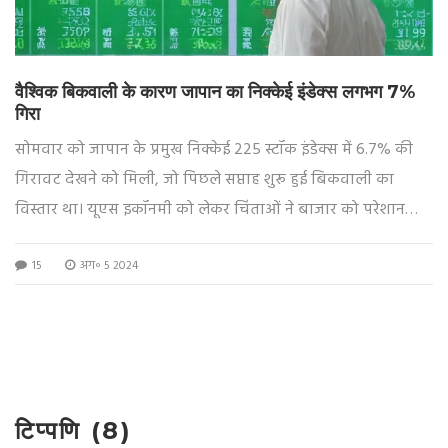
वैश्विक बिकवाली के कारण जापान का निक्केई इंडेक्स लगभग 7%
गिरा
सोमवार को जापान के प्रमुख निक्केई 225 स्टॉक इंडेक्स में 6.7% की
गिरावट देखने को मिली, जो पिछले सप्ताह शुरू हुई बिकवाली का
विस्तार था। यूएस इकॉनमी को लेकर चिंताओं ने बाजार को परेशान
किया, जिससे अन्य एशियाई बाजार भी प्रभावित हुए।
15
अग॰ 5 2024
टिप्पणि (8)