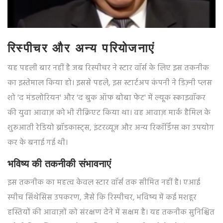
रिस्पीचर और अन्य परियोजनाएं
यह पहली बार नहीं है जब रिस्पीचर ने स्टार वॉर्स के लिए इस तकनीक
का इस्तेमाल किया हो। इससे पहले, इस स्टार्टअप कंपनी ने डिज़्नी प्लस
शो 'द मंडलोरियन' और 'द बुक ऑफ बोबा फेट' में ल्यूक स्काइवॉकर
की युवा आवाज़ को भी रीक्रिएट किया था। वह आवाज़ मार्क हैमिल के
शुरुआती रेडियो ब्रॉडकास्ट्स, इंटरव्यूज और अन्य रिकॉर्डिंग्स का उपयोग
कर के बनाई गई थी।
भविष्य की तकनीकी संभावनाएं
इस तकनीक का महत्व केवल स्टार वॉर्स तक सीमित नहीं है। एआई
स्पीच सिंथेसिस उपकरण, जैसे कि रिस्पीचर, भविष्य में कई मशहूर
हस्तियों की आवाज़ों को संरक्षण देने में सक्षम है। यह तकनीक सुनिश्चित