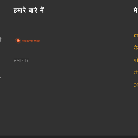
हमारे बारे में
मे
हम
ी
स
समाचार
ग
सं
और
D