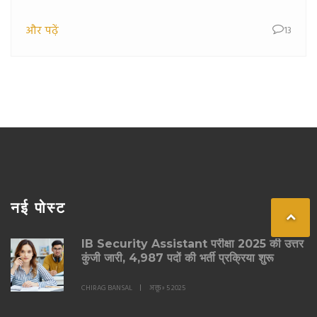
प्रदर्शन विवादास्पद था, और इसके चलते फुटबॉल संघ को
और पढ़ें
13
साउथगेट के भविष्य पर निर्णय लेना होगा।
नई पोस्ट
IB Security Assistant परीक्षा 2025 की उत्तर
कुंजी जारी, 4,987 पदों की भर्ती प्रक्रिया शुरू
CHIRAG BANSAL
अक्तू॰ 5 2025