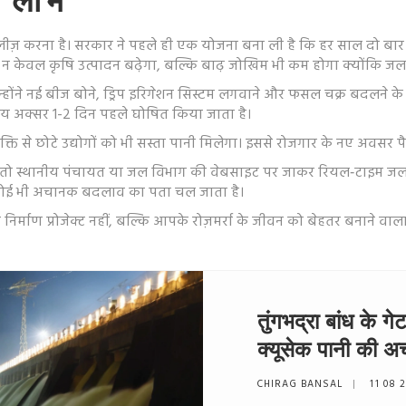
न लाभ
िलीज़ करना है। सरकार ने पहले ही एक योजना बना ली है कि हर साल दो बार
 न केवल कृषि उत्पादन बढ़ेगा, बल्कि बाढ़ जोखिम भी कम होगा क्योंकि जल 
। उन्होंने नई बीज बोने, ड्रिप इरिगेशन सिस्टम लगवाने और फसल चक्र बदलने
मय अक्सर 1-2 दिन पहले घोषित किया जाता है।
छोटे उद्योगों को भी सस्ता पानी मिलेगा। इससे रोजगार के नए अवसर पैदा ह
ैं तो स्थानीय पंचायत या जल विभाग की वेबसाइट पर जाकर रियल‑टाइम जल स्त
को कोई भी अचानक बदलाव का पता चल जाता है।
निर्माण प्रोजेक्ट नहीं, बल्कि आपके रोज़मर्रा के जीवन को बेहतर बनाने वाला एक
तुंगभद्रा बांध के 
क्यूसेक पानी की अ
CHIRAG BANSAL
11 08 