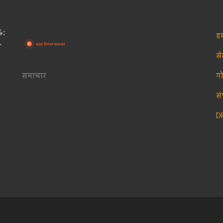
4:
हम
स
समाचार
ग
सं
D