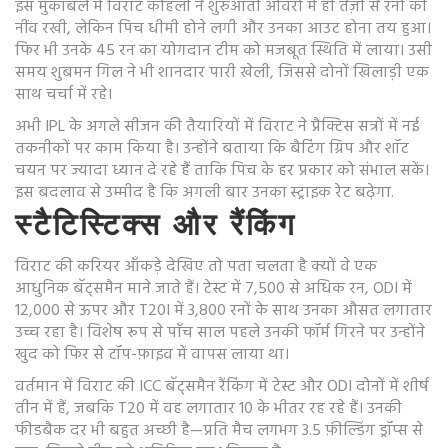
इस मुकाबले में विराट कोहली ने शुरुआती ओवरों में ही तेज़ी से रनों की
नींव रखी, लेकिन पिच धीमी होने लगी और उनका आउट होना तय हुआ।
फिर भी उनके 45 रन का योगदान टीम को मजबूत स्थिति में लाया। उसी
समय शुबमन गिल ने भी शानदार पारी खेली, जिससे दोनों खिलाड़ी एक
साथ चर्चा में रहे।
अभी IPL के अगले सीजन की तैयारियों में विराट ने प्रैक्टिस सत्रों में नई
तकनीकों पर काम किया है। उन्होंने बताया कि बैटिंग ग्रिप और शॉट
चयन पर ज्यादा ध्यान दे रहे हैं ताकि पिच के हर प्रकार को संभाल सकें।
इस बदलाव से उम्मीद है कि अगली बार उनका स्ट्राइक रेट बढ़ेगा.
स्टैटिस्टिक्स और रैंकिंग
विराट की करियर आँकड़े देखिए तो पता चलता है क्यों वे एक
आधुनिक बॅट्समैन माने जाते हैं। टेस्ट में 7,500 से अधिक रन, ODI में
12,000 से ऊपर और T20I में 3,800 रनों के साथ उनका औसत लगातार
उच्च रहा है। विशेष रूप से पाँच साल पहले उनकी फॉर्म गिरने पर उन्होंने
खुद को फिर से टॉप-फ़ाइव में वापस लाया था।
वर्तमान में विराट की ICC बॅट्समैन रैंकिंग में टेस्ट और ODI दोनों में शीर्ष
तीन में हैं, जबकि T20 में वह लगातार 10 के भीतर रह रहे हैं। उनकी
फीडबैक दर भी बहुत अच्छी है—प्रति मैच लगभग 3.5 फ़ील्डिंग ड्रॉप्स से