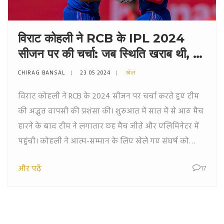
विराट कोहली ने RCB के IPL 2024
सीजन पर की चर्चा: जब स्थिति खराब थी, हम
अपनी आत्म-सम्मान के लिए खेलने लगे
CHIRAG BANSAL
23 05 2024
खेल
विराट कोहली ने RCB के 2024 सीजन पर चर्चा करते हुए टीम
की अद्भुत वापसी की प्रशंसा की। शुरुआत में सात में से आठ मैच
हारने के बाद टीम ने लगातार छह मैच जीते और एलिमिनेटर में
पहुंची। कोहली ने आत्म-सम्मान के लिए खेले गए संघर्ष को
प्रमुख कारण बताया। RCB कप्तान फैफ डू प्लेसिस ने भी टीम की
और पढ़ें
17
वापसी की तारीफ करते हुए कहा कि वे टूर्नामेंट जीतने के अंतिम
दो कदम उठाने में चूक गए।