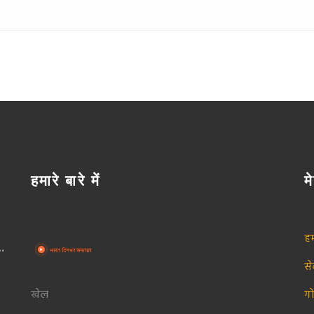
हमारे बारे में
मे
हम
स
खेल
ग