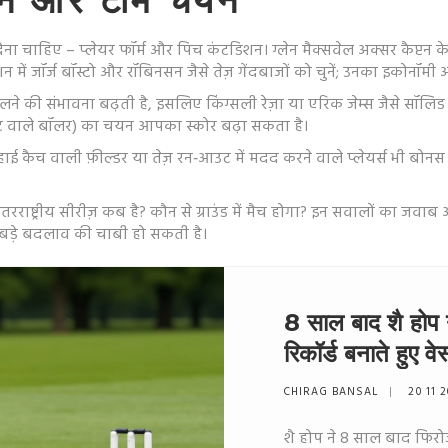
न और टीम चयन
ेना चाहिए – प्लेयर फॉर्म और पिच कंटडिशन। ग्लेन मैक्सवेल अक्सर कैप्टन के 
शन में जॉर्ज बॉस्टो और रॉबिनसन जैसे तेज़ गेंदबाजों को चुनें; उनका इकोनॉमी 
 की संभावना बढ़ती है, इसलिए किंग्सली रेज़ा या एरिक जेम्स जैसे सॉलिड स्प
ट वाले बॉलर) का चयन आपका स्कोर बढ़ा सकता है।
 हाई कैच वाली फ़ील्डर या तेज़ रन‑आउट में मदद करने वाले प्लेयर्स भी बो
 अंतरराष्ट्रीय सीरीज़ कब है? कौन से ग्राउंड में मैच होगा? इन सवालों का
ी बड़े बदलाव की चाबी हो सकती है।
8 साल बाद शै होप न
रिकॉर्ड बनाते हुए 
CHIRAG BANSAL
20 11 
शै होप ने 8 साल बाद फिर