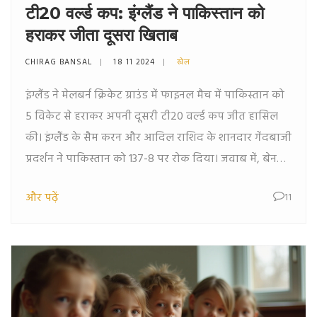
टी20 वर्ल्ड कप: इंग्लैंड ने पाकिस्तान को
हराकर जीता दूसरा खिताब
CHIRAG BANSAL
18 11 2024
खेल
इंग्लैंड ने मेलबर्न क्रिकेट ग्राउंड में फाइनल मैच में पाकिस्तान को
5 विकेट से हराकर अपनी दूसरी टी20 वर्ल्ड कप जीत हासिल
की। इंग्लैंड के सैम करन और आदिल राशिद के शानदार गेंदबाजी
प्रदर्शन ने पाकिस्तान को 137-8 पर रोक दिया। जवाब में, बेन
स्टोक्स ने 49 गेंदों में नाबाद 52 रन बनाकर इंग्लैंड को जीत
और पढ़ें
11
दिलाई। कप्तान जोस बटलर ने अपने टीम की सराहना की और
स्टोक्स को मैन ऑफ द मैच चुना गया।