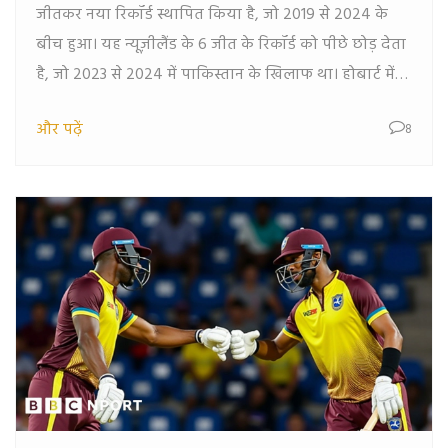
जीतकर नया रिकॉर्ड स्थापित किया है, जो 2019 से 2024 के
बीच हुआ। यह न्यूज़ीलैंड के 6 जीत के रिकॉर्ड को पीछे छोड़ देता
है, जो 2023 से 2024 में पाकिस्तान के खिलाफ था। होबार्ट में
तीसरे और आखिरी मैच में ऑस्ट्रेलिया ने पाकिस्तान के 117 रनों
और पढ़ें
8
के लक्ष्य को 11.2 ओवर में ही हासिल कर लिया। मार्कस स्टोइनिस
ने 27 गेंदों में नाबाद 61 रन बनाकर अपनी टीम को आसान जीत
दिलाई।