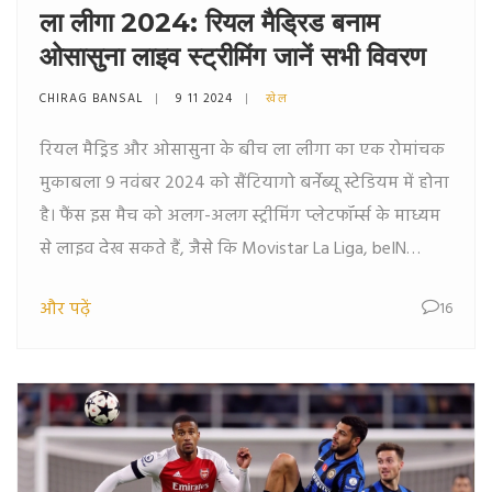
ला लीगा 2024: रियल मैड्रिड बनाम
ओसासुना लाइव स्ट्रीमिंग जानें सभी विवरण
CHIRAG BANSAL
9 11 2024
खेल
रियल मैड्रिड और ओसासुना के बीच ला लीगा का एक रोमांचक
मुकाबला 9 नवंबर 2024 को सैंटियागो बर्नेब्यू स्टेडियम में होना
है। फैंस इस मैच को अलग-अलग स्ट्रीमिंग प्लेटफॉर्म्स के माध्यम
से लाइव देख सकते हैं, जैसे कि Movistar La Liga, beIN
Sports और fuboTV। यह लेख बताएगा कि कैसे ये स्ट्रीमिंग्स
और पढ़ें
16
देखी जा सकती हैं और मैच के दौरान दर्शकों की सहभागिता कैसे
बढ़ाई जा सकती है।