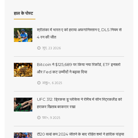
हाल के पोस्ट
श्रीलंका में भारत ए को हराया अफगानिस्तान ए, DLS नियम से
4 रन की जीत
जून, 23 2026
Bitcoin ने $125,689 पर किया नया रिकॉर्ड, ETF इनफ़्लो
और Fed कट उम्मीदों ने बढ़ावा दिया
अक्तू॰, 6 2025
UFC 312: ड्रिकस डू प्लेसिस ने रीमैच में सीन स्ट्रिकलैंड को
हराकर खिताब बरकरार रखा
फ़र॰, 9 2025
टी20 वर्ल्ड कप 2024 जीतने के बाद रोहित शर्मा ने हार्दिक पांड्या