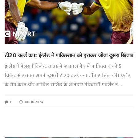
टी20 वर्ल्ड कप: इंग्लैंड ने पाकिस्तान को हराकर जीता दूसरा खिताब
इंग्लैंड ने मेलबर्न क्रिकेट ग्राउंड में फाइनल मैच में पाकिस्तान को 5
विकेट से हराकर अपनी दूसरी टी20 वर्ल्ड कप जीत हासिल की। इंग्लैंड
के सैम करन और आदिल राशिद के शानदार गेंदबाजी प्रदर्शन ने
पाकिस्तान को 137-8 पर रोक दिया। जवाब में, बेन स्टोक्स ने 49 गेंदों
11
नव॰ 18 2024
में नाबाद 52 रन बनाकर इंग्लैंड को जीत दिलाई। कप्तान जोस बटलर ने
अपने टीम की सराहना की और स्टोक्स को मैन ऑफ द मैच चुना गया।