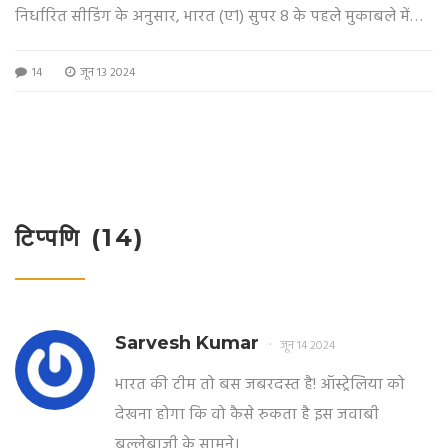
निर्धारित सीडिंग के अनुसार, भारत (ए1) सुपर 8 के पहले मुकाबले में
ऑस्ट्रेलिया (बी2) से 24 जून को सेंट लुसिया में भिड़ेगा। भारत के ग्रुप में
14
जून 13 2024
अफगानिस्तान और बांग्लादेश या नीदरलैंड्स की टीम भी शामिल होगी।
हाल ही में भारत ने अमेरिका को 111 रन के लक्ष्य का पीछा कर हराया।
टिप्पणि (14)
Sarvesh Kumar
जून 14 2024
भारत की टीम तो बस जबरदस्त है! ऑस्ट्रेलिया को
देखना होगा कि वो कैसे रुकता है इस जवाबी
बल्लेबाजी के सामने।