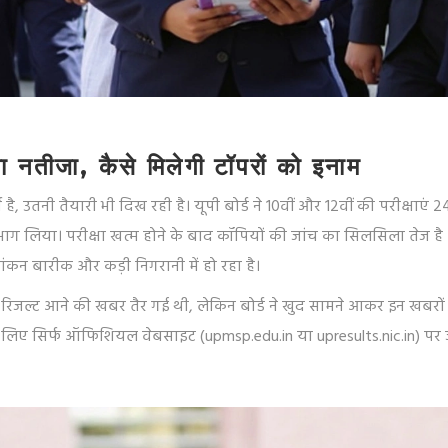
 नतीजा, कैसे मिलेगी टॉपरों को इनाम
ै, उतनी तैयारी भी दिख रही है। यूपी बोर्ड ने 10वीं और 12वीं की परीक्षाएं
े भाग लिया। परीक्षा खत्म होने के बाद कॉपियों की जांच का सिलसिला तेज है
ंकन बारीक और कड़ी निगरानी में हो रहा है।
रिजल्ट आने की खबर तैर गई थी, लेकिन बोर्ड ने खुद सामने आकर इन खबरों
े लिए सिर्फ ऑफिशियल वेबसाइट (upmsp.edu.in या upresults.nic.in) पर 