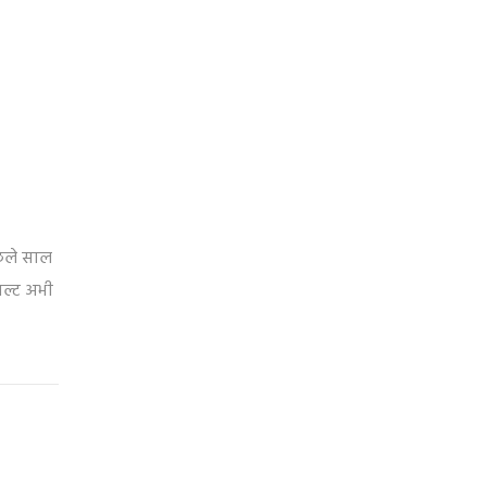
िछले साल
ल्ट अभी