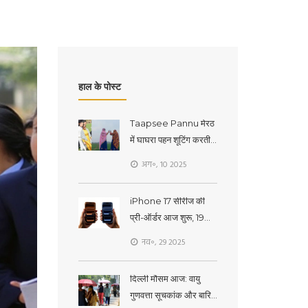
हाल के पोस्ट
Taapsee Pannu मेरठ
में घाघरा पहन शूटिंग करती
दिखीं, 'सांड की आंख' के
अग॰, 10 2025
लिए सीखा पिस्टल चलाना
iPhone 17 सीरीज की
प्री-ऑर्डर आज शुरू, 19
सितंबर को मिलेगी डिलीवरी
नव॰, 29 2025
दिल्ली मौसम आज: वायु
गुणवत्ता सूचकांक और बारिश