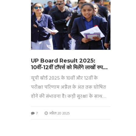
UP Board Result 2025:
10वीं-12वीं टॉपर्स को मिलेंगे लाखों रुपये,
जानें रिजल्ट डेट और इनाम की पूरी
यूपी बोर्ड 2025 के 10वीं और 12वीं के
जानकारी
परीक्षा परिणाम अप्रैल के अंत तक घोषित
होने की संभावना है। कड़ी सुरक्षा के साथ
लगभग 3 करोड़ कॉपियों की जांच की जा रही
7
अप्रैल 20 2025
है। टॉपर्स के लिए लाखों रुपये तक के इनाम
और स्कॉलरशिप दी जा सकती है। रिजल्ट
बोर्ड की आधिकारिक वेबसाइट्स पर