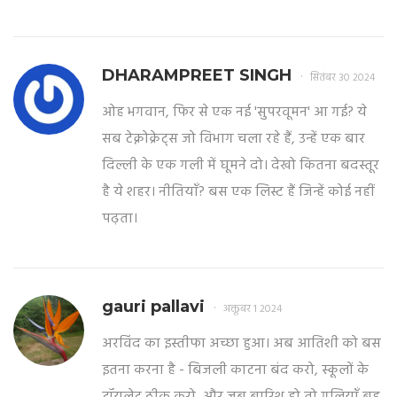
DHARAMPREET SINGH
सितंबर 30 2024
ओह भगवान, फिर से एक नई 'सुपरवूमन' आ गई? ये
सब टेक्नोक्रेट्स जो विभाग चला रहे हैं, उन्हें एक बार
दिल्ली के एक गली में घूमने दो। देखो कितना बदस्तूर
है ये शहर। नीतियाँ? बस एक लिस्ट हैं जिन्हें कोई नहीं
पढ़ता।
gauri pallavi
अक्तूबर 1 2024
अरविंद का इस्तीफा अच्छा हुआ। अब आतिशी को बस
इतना करना है - बिजली काटना बंद करो, स्कूलों के
टॉयलेट ठीक करो, और जब बारिश हो तो गलियाँ बह