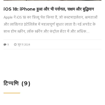
iOS 18: iPhone हुआ और भी पर्सनल, सक्षम और बुद्धिमान
Apple ने iOS 18 का प्रिव्यू पेश किया है, जो कस्टमाइजेशन, क्षमताओं
और व्यक्तिगत इंटेलिजेंस में महत्वपूर्ण सुधार लाता है। नई अपडेट के
साथ होम स्क्रीन, लॉक स्क्रीन और कंट्रोल सेंटर में और अधिक
कस्टमाइजेशन विकल्प मिलेंगे। इसके अलावा, Photos ऐप में सबसे
9
जून 11 2024
बड़ा री़डिज़ाइन किया गया है और नए कलेक्शन्स जोड़े गए हैं। मैसेजेज
वाया सैटेलाइट, मेल सुधार, पासवर्ड ऐप और अन्य गोपनीयता सुधार भी
शामिल हैं।
टिप्पणि (9)