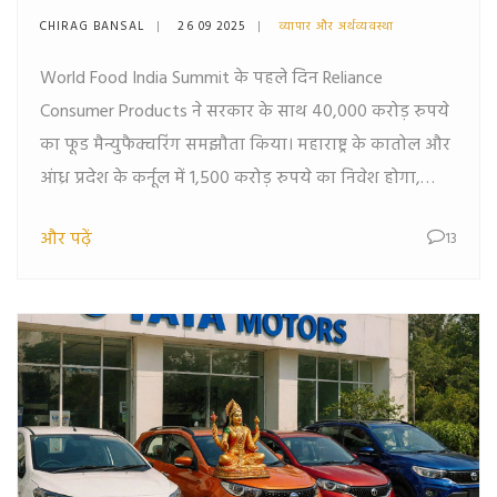
सौदे पर सरकारी समझौता किया
CHIRAG BANSAL
26 09 2025
व्यापार और अर्थव्यवस्था
World Food India Summit के पहले दिन Reliance
Consumer Products ने सरकार के साथ 40,000 करोड़ रुपये
का फूड मैन्युफैक्चरिंग समझौता किया। महाराष्ट्र के कातोल और
आंध्र प्रदेश के कर्नूल में 1,500 करोड़ रुपये का निवेश होगा,
जिससे एशिया के सबसे बड़े फूड पार्क बनाने का लक्ष्य है। इस
और पढ़ें
13
कदम से FMCG में कंपनी की स्थिति मजबूत होगी, साथ ही
भारतीय खाद्य प्रॉसेसिंग को नई ऊर्जा मिलेगी।