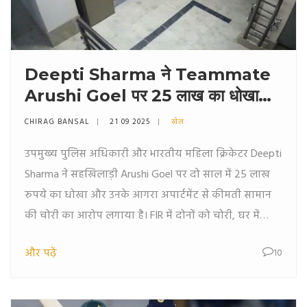
Deepti Sharma ने Teammate
Arushi Goel पर 25 लाख का धोखा
और चोरी का आरोप
CHIRAG BANSAL
21 09 2025
खेल
उपमुख्य पुलिस अधिकारी और भारतीय महिला क्रिकेटर Deepti
Sharma ने सहखिलाड़ी Arushi Goel पर दो साल में 25 लाख
रुपये का धोखा और उनके आगरा अपार्टमेंट से कीमती सामान
की चोरी का आरोप लगाया है। FIR में दोनों को चोरी, घर में
तोड़‑फोड़ और विश्वासघात के तहत दर्ज किया गया है। मामला
और पढ़ें
10
WPL की टीम UP Warriorz के साथ उनके पेशेवर संबंधों को भी
उजागर करता है। पुलिस ने शुरुआती जांच में आरोपों को गंभीर
मानते हुए कार्रवाई शुरू कर दी है।