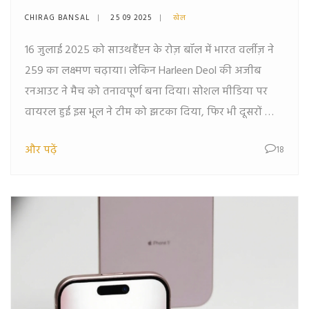
विकेट से जीती मुकाबला
CHIRAG BANSAL
25 09 2025
खेल
16 जुलाई 2025 को साउथहैंप्टन के रोज़ बॉल में भारत वर्लीज़ ने
259 का लक्ष्मण चढ़ाया। लेकिन Harleen Deol की अजीब
रनआउट ने मैच को तनावपूर्ण बना दिया। सोशल मीडिया पर
वायरल हुई इस भूल ने टीम को झटका दिया, फिर भी दूसरों की
साझेदारी ने भारत को चार विकेट से जीत दिलाई।
और पढ़ें
18