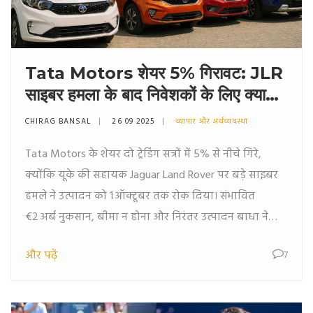
Tata Motors शेयर 5% गिरावट: JLR
साइबर हमला के बाद निवेशकों के लिए क्या
कदम?
CHIRAG BANSAL
26 09 2025
व्यापार और अर्थव्यवस्था
Tata Motors के शेयर दो ट्रेडिंग सत्रों में 5% से नीचे गिरे,
क्योंकि यूके की सहायक Jaguar Land Rover पर बड़े साइबर
हमले ने उत्पादन को 1 ऑक्टूबर तक रोक दिया। संभावित
€2 अर्ब नुकसान, बीमा न होना और निरंतर उत्पादन बाधा ने
बाजार को झकझोर दिया। विश्लेषकों की राय विभाजित है: कुछ
और पढ़ें
7
‘अधिकरण’ की सलाह देते हैं, तो कुछ घरेलू खिलाड़ियों में निवेश
करने को कहते हैं।