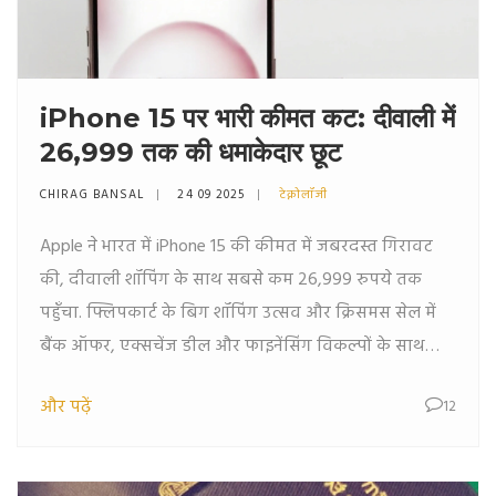
iPhone 15 पर भारी कीमत कट: दीवाली में
26,999 तक की धमाकेदार छूट
CHIRAG BANSAL
24 09 2025
टेक्नोलॉजी
Apple ने भारत में iPhone 15 की कीमत में जबरदस्त गिरावट
की, दीवाली शॉपिंग के साथ सबसे कम 26,999 रुपये तक
पहुँचा. फ्लिपकार्ट के बिग शॉपिंग उत्सव और क्रिसमस सेल में
बैंक ऑफर, एक्सचेंज डील और फाइनेंसिंग विकल्पों के साथ
कीमत और घटाई गई. ये कदम iPhone 16 के लॉन्च के बाद
और पढ़ें
12
पुराने मॉडल की इन्वेंट्री साफ़ करने के लिये उठाए गए हैं, जिससे
अधिक भारतीय प्रीमियम फ़ोन का आनंद ले सकें.