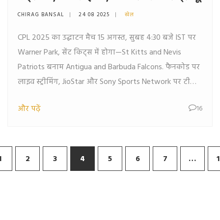
CHIRAG BANSAL
24 08 2025
खेल
CPL 2025 का उद्घाटन मैच 15 अगस्त, सुबह 4:30 बजे IST पर
Warner Park, सेंट किट्स में होगा—St Kitts and Nevis
Patriots बनाम Antigua and Barbuda Falcons. फैनकोड पर
लाइव स्ट्रीमिंग, JioStar और Sony Sports Network पर टीवी
प्रसारण. स्लो पिच पर 170-180 का पार स्कोर, हेड-टू-हेड 1-1.
और पढ़ें
16
कप्तान: जेसन होल्डर और इमाद वसीम.
1
2
3
4
5
6
7
…
1