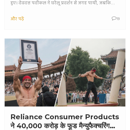
हुए। देवदत्त पदीकल ने घरेलू प्रदर्शन से जगह पायी, जबकि
करुण नायर व अभिमन्यु इसीवन को बाहर रख दिया गया। चयन
और पढ़ें
19
कारण और टीम की रणनीति पर बताया गया है।
Reliance Consumer Products
ने 40,000 करोड़ के फूड मैन्युफैक्चरिंग